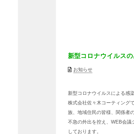
2024
年3
月
2023
年8
月
2022
年7
月
新型コロナウイルスの
2022
年5
お知らせ
月
2022
年2
新型コロナウイルスによる感
月
株式会社佐々木コーティング
2021
年6
族、地域住民の皆様、関係者
月
不急の外出を控え、WEB会議
2021
しております。
年5