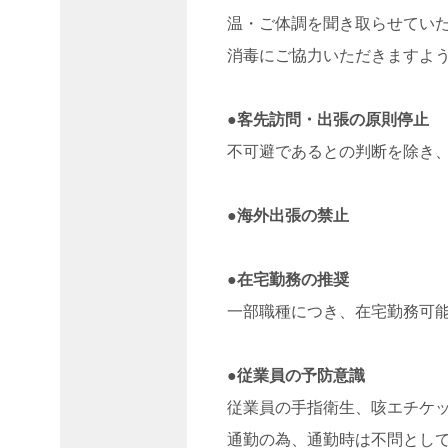
2019
温・ご体調を聞き取らせてい
年4
消毒にご協力いただきますよ
月
2019
年2
●客先訪問・出張の原則停止
月
不可避であるとの判断を除き
●海外出張の禁止
カ
テ
ゴ
リ
●在宅勤務の推奨
ー
一部職種につき、在宅勤務可
“あり
がと
う医
●従業員の予防意識
療・
福祉
従業員の手指衛生、咳エチケ
従事
通勤の為、通勤時は不問とし
者の