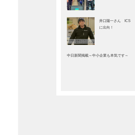
井口陽一さん ICS
に出向！
中日新聞掲載～中小企業も本気です～