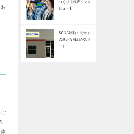
づくり【代表インタ
、お
ビュー】
SCNA始動！北米で
の新たな挑戦がスタ
ート
をご
的
に体