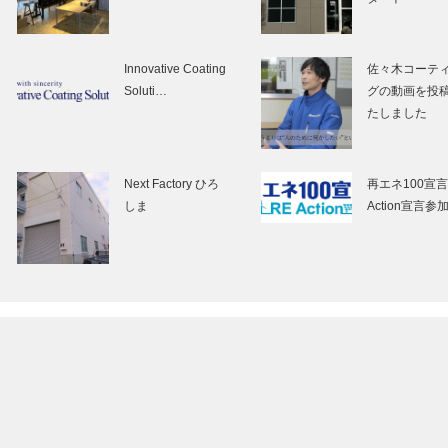
Innovative Coating
佐々木コーテ
Soluti…
グの動画を投
たしました
Next Factory ひろ
再エネ100宣言
しま
Action宣言参