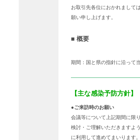
月
お取引先各位におかれまして
2021
願い申し上げます。
年4
月
2021
■ 概要
年3
月
2020
期間：国と県の指針に沿って
年6
月
2020
年5
月
【主な感染予防方針】
2020
●ご来訪時のお願い
年4
月
会議等について上記期間に限
2019
検討・ご理解いただきますよう
年10
月
に利用して進めてまいります