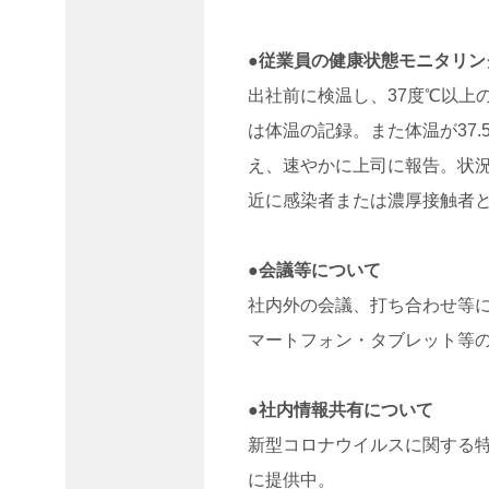
皆さ
ん”プ
ロジ
● 従業員の健康状態モニタリン
ェク
出社前に検温し、37度℃以上
ト
は体温の記録。また体温が37
English
え、速やかに上司に報告。状
お
知
近に感染者または濃厚接触者
ら
せ
メ
● 会議等について
ン
社内外の会議、打ち合わせ等
バ
ー
マートフォン・タブレット等の
紹
介
会
●社内情報共有について
社
新型コロナウイルスに関する
情
報
に提供中。