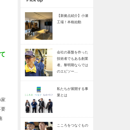
【新拠点紹介】小瀬
工場！本格始動
会社の基盤を作った
て
技術者でもある創業
者。黎明期ならでは
のエピソー…
私たちが展開する事
業とは
の家
不要
施
こころをつなぐもの