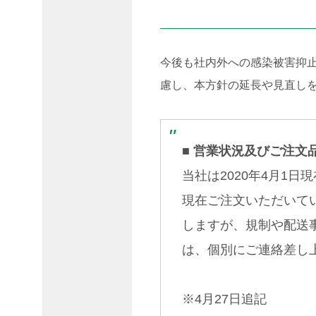
佐々
木コ
ーテ
ィン
今後も社内外への感染被害抑
グと
は
慮し、本方針の延長や見直し
採
用
情
報
■ 営業状況及びご注文
活
当社は2020年4月1
動
報
現在ご注文いただいて
告
しますが、規制や配送
設
備・
は、個別にご連絡差し
製品
※4月27日追記