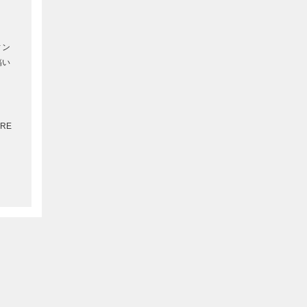
ィン
稿い
RE
加