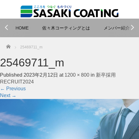
HOME
佐々木コーティングとは
メンバー紹介
Home
25469711_m
25469711_m
Published
2023年2月12日
at
1200 × 800
in
新卒採用
RECRUIT2024
←
Previous
Next
→