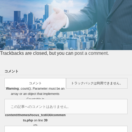
Trackbacks are closed, but you can
post a comment
.
コメント
コメント
トラックバックは利用できません。
Warning
: count(): Parameter must be an
array or an object that implements
Countable in
/home/r3751327/public_html/sasakicoat
この記事へのコメントはありません。
ing.com/wp-
content/themes/focus_tcd030/commen
ts.php
on line
39
(0)