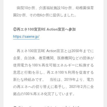
病院10か所、介護福祉施設10か所、幼稚園保育
園2か所、その他6か所に提供しました。
②再エネ100宣言RE Action宣言へ参加
https://saiene.jp/
再エネ
100
宣言
RE Action
宣言とは
2050
年までに
企業、自治体、教育機関、医療機関などの団体が
使用電力を
100
％再生可能エネルギーに転換する
意思と行動を示し、再エネ
100
％利用を促進する
新たな枠組みです。
当社は、
2019
年より、電力
の再エネへの切り替えに着手し、
2021
年
2
月に全
拠点の
100
％再エネ化完了しています。