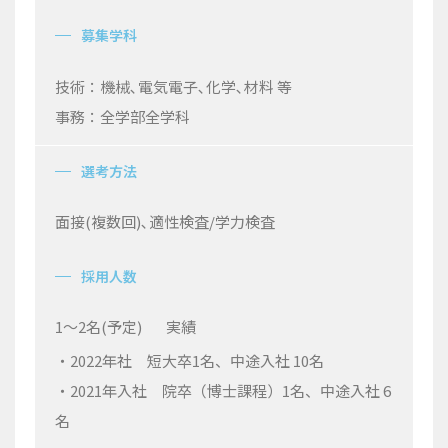
募集学科
技術：機械､電気電子､化学､材料 等
事務：全学部全学科
選考方法
面接
(
複数回
)
､適性検査
/
学力検査
採用人数
1
〜
2
名(予定)
実績
・2022
年社 短大卒
1
名、中途入社
10
名
・2021
年入社 院卒（博士課程）
1
名、中途入社
6
名