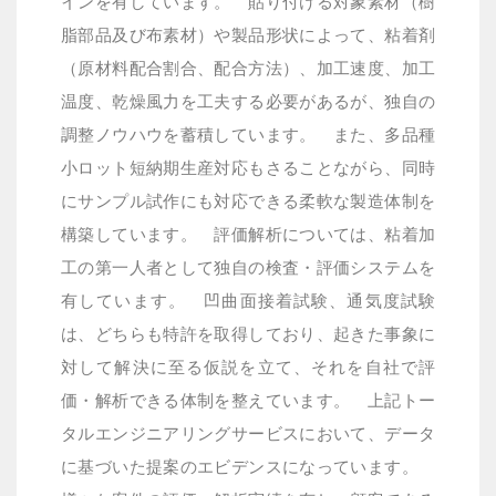
インを有しています。
貼り付ける対象素材（樹
脂部品及び布素材）や製品形状によって、粘着剤
（原材料配合割合、配合方法）、加工速度、加工
温度、乾燥風力を工夫する必要があるが、独自の
調整ノウハウを蓄積しています。
また、多品種
小ロット短納期生産対応もさることながら、同時
にサンプル試作にも対応できる柔軟な製造体制を
構築しています。
評価解析については、粘着加
工の第一人者として独自の検査・評価システムを
有しています。
凹曲面接着試験、通気度試験
は、どちらも特許を取得しており、起きた事象に
対して解決に至る仮説を立て、それを自社で評
価・解析できる体制を整えています。
上記トー
タルエンジニアリングサービスにおいて、データ
に基づいた提案のエビデンスになっています。