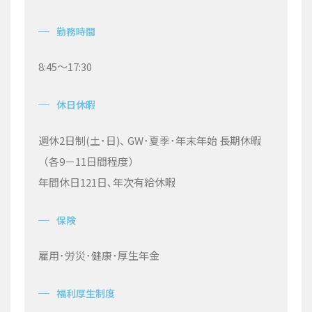
勤務時間
8:45
～
17:30
休日休暇
週休
2
日制
(
土･日
)
､
GW
･夏季･年末年始 長期休暇
（各
9
－
11
日間程度）
年間休日
121
日､年次有給休暇
保険
雇用･労災･健康･厚生年金
福利厚生制度