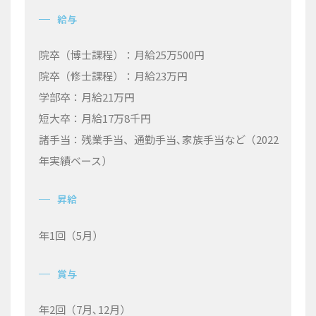
給与
院卒（博士課程）：月給
25
万
500
円
院卒（修士課程）：月給
23
万円
学部卒：月給
21
万円
短大卒：月給
17
万
8
千円
諸手当：残業手当、通勤手当､家族手当など
（
2022
年実績ベース）
昇給
年
1
回（
5
月）
賞与
年
2
回（
7
月､
12
月）