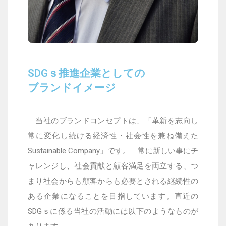
SDGｓ推進企業としての
ブランドイメージ
当社のブランドコンセプトは、「革新を志向し
常に変化し続ける経済性・社会性を兼ね備えた
Sustainable Company」です。
常に新しい事にチ
ャレンジし、社会貢献と顧客満足を両立する、つ
まり社会からも顧客からも必要とされる継続性の
ある企業になることを目指しています。
直近の
SDG
ｓに係る当社の活動には以下のようなものが