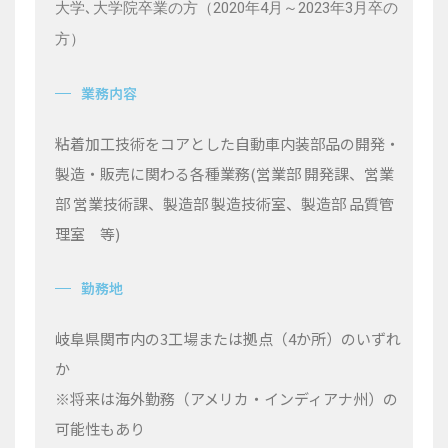
大学､大学院卒業の方（
2020
年
4
月～
2023
年
3
月卒の
方）
業務内容
粘着加工技術をコアとした自動車内装部品の開発・
製造・販売に関わる各種業務
(
営業部 開発課、営業
部 営業技術課、製造部 製造技術室、製造部 品質管
理室 等
)
勤務地
岐阜県関市内の
3
工場または拠点（
4
か所）のいずれ
か
※
将来は海外勤務（アメリカ・インディアナ州）の
可能性もあり