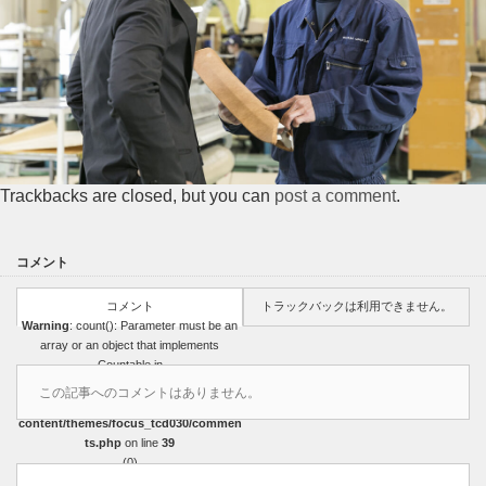
Trackbacks are closed, but you can
post a comment
.
コメント
コメント
トラックバックは利用できません。
Warning
: count(): Parameter must be an
array or an object that implements
Countable in
/home/r3751327/public_html/sasakicoat
この記事へのコメントはありません。
ing.com/wp-
content/themes/focus_tcd030/commen
ts.php
on line
39
(0)