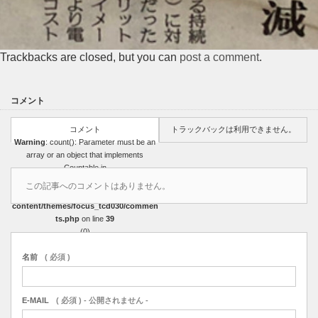
Trackbacks are closed, but you can
post a comment
.
コメント
コメント
トラックバックは利用できません。
Warning
: count(): Parameter must be an
array or an object that implements
Countable in
/home/r3751327/public_html/sasakicoat
この記事へのコメントはありません。
ing.com/wp-
content/themes/focus_tcd030/commen
ts.php
on line
39
(0)
名前
( 必須 )
E-MAIL
( 必須 ) - 公開されません -