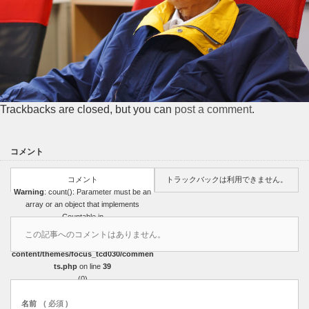
Trackbacks are closed, but you can
post a comment
.
コメント
コメント
トラックバックは利用できません。
Warning
: count(): Parameter must be an
array or an object that implements
Countable in
/home/r3751327/public_html/sasakicoat
この記事へのコメントはありません。
ing.com/wp-
content/themes/focus_tcd030/commen
ts.php
on line
39
(0)
名前
( 必須 )