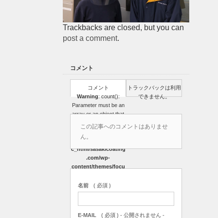
Trackbacks are closed, but you can
post a comment
.
コメント
コメント
トラックバックは利用
Warning
: count():
できません。
Parameter must be an
array or an object that
implements Countable
この記事へのコメントはありませ
in
ん。
/home/r3751327/publi
c_html/sasakicoating
.com/wp-
content/themes/focu
s_tcd030/comments.
php
on line
39
名前
( 必須 )
(0)
E-MAIL
( 必須 ) - 公開されません -