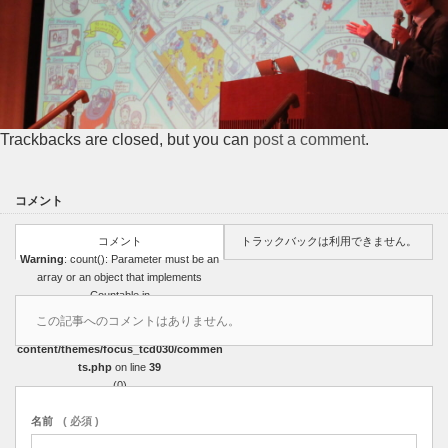
Trackbacks are closed, but you can
post a comment
.
コメント
コメント
トラックバックは利用できません。
Warning
: count(): Parameter must be an
array or an object that implements
Countable in
/home/r3751327/public_html/sasakicoat
この記事へのコメントはありません。
ing.com/wp-
content/themes/focus_tcd030/commen
ts.php
on line
39
(0)
名前
( 必須 )